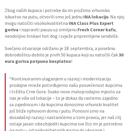
Zbog naših kupaca i potrebe da im pružimo vrhunsko
iskustvo na putu, otvorili smo još jednu
INA lokaciju
. Na njoj
mogu natočiti visokokvalitetna
INA Class Plus Expert
goriva
i napraviti pauzu uz omiljenu
Fresh Corner kafu
,
neodoljivo hrskavi hot dog i svježe pripremljene sendviče.
Svečano otvaranje održano je 18. septembra, a posebnu
dobrodošlicu dobilo je prvih 50 kupaca koji su natočili čak
30
eura goriva potpuno besplatno
!
“Kontinuiranim ulaganjem u razvoj i modernizaciju
prodajne mreže potvrđujemo našu posvećenost kupcima
i tržištu Crne Gore. Svako novo maloprodajno mjesto za
nas je više od lokacije – to je dokaz da rastemo zajedno
sa zajednicom i da kupcima donosimo vrhunski kvalitet
još bliže njihovom domu i putu. Ponosni smo na
dosadašnji razvoj i nastavićemo u tom pravcu, jer naš cilj
ostaje jasan: obezbijediti kupcima sve što im je potrebno
na putu – od najkvalitetnijih goriva do ukusnog i