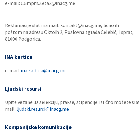
e-mail: CGmpm.Zeta2@inacg.me
Reklamacije slati na mail: kontakt@inacg.me, lično ili
poštom na adresu Oktoih 2, Poslovna zgrada Čelebić, I sprat,
81000 Podgorica.
INA kartica
e-mail:
ina.kartica@inacg.me
Ljudski resursi
Upite vezane uz selekciju, prakse, stipendije i slično možete slat
mail:
ljudski.resursi@inacg.me​
Kompanijske komunikacije