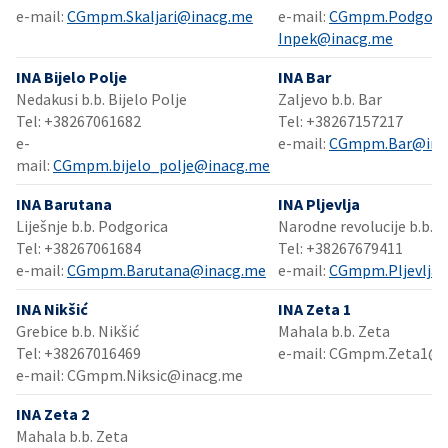
e-mail:
CGmpm.Skaljari@inacg.me
e-mail:
CGmpm.Podgoric
Inpek@inacg.me
INA Bijelo Polje
INA Bar
Nedakusi b.b. Bijelo Polje​​
Zaljevo b.b. Bar
Tel: +38267061682​
Tel: +38267157217
e-
e-mail:
CGmpm.Bar@ina
mail:
CGmpm.bijelo_polje@inacg.me
INA Barutana
INA Pljevlja
Liješnje b.b. Podgorica
Narodne revolucije b.b. Pl
Tel: +38267061684
Tel: +38267679411​​
e-mail:
CGmpm.Barutana@inacg.me
e-mail:
CGmpm.Pljevlja
INA Nikšić
INA Zeta 1
Grebice b.b. Nikšić
Mahala b.b. Zeta
Tel: +38267016469
e-mail: CGmpm.Zeta1@i
e-mail: CGmpm.Niksic@inacg.me
INA Zeta 2
Mahala b.b. Zeta