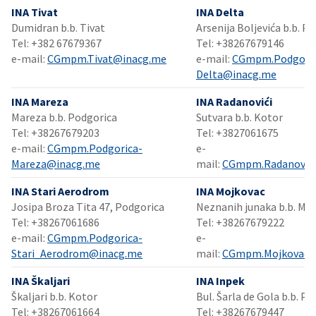
INA Tivat
INA Delta
Dumidran b.b. Tivat
Arsenija Boljevića b.b. P
Tel: +382 67679367
Tel: +38267679146
e-mail:
CGmpm.Tivat@inacg.me
e-mail:
CGmpm.Podgoric
Delta@inacg.me
INA Mareza
INA Radanovići
Mareza b.b. Podgorica​​
Sutvara b.b. Kotor
Tel: +38267679203
Tel: +3827061675
e-mail:
CGmpm.Podgorica-
e-
Mareza@inacg.me
mail:
CGmpm.Radanovic
INA Stari Aerodrom
INA Mojkovac
Josipa Broza Tita 47, Podgorica
Neznanih junaka b.b. Mojk
Tel: +38267061686
Tel: +38267679222​
e-mail:
CGmpm.Podgorica-
e-
Stari_Aerodrom@inacg.me
mail:
CGmpm.Mojkovac@
INA Škaljari
INA Inpek
Škaljari b.b. Kotor
Bul. Šarla de Gola b.b. P
Tel: +38267061664
Tel: +38267679447